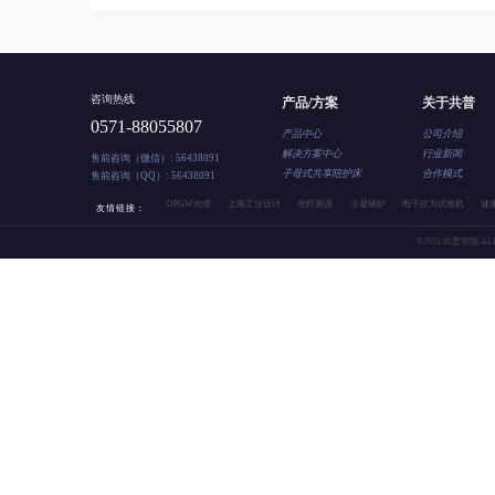
咨询热线
产品/方案
关于共普
0571-88055807
产品中心
公司介绍
解决方案中心
行业新闻
售前咨询（微信）: 56438091
子母式共享陪护床
合作模式
售前咨询（QQ）: 56438091
OPGW光缆
上海工业设计
光纤测温
冷凝锅炉
电子拉力试验机
健
友情链接：
©2021 共普智能 ALL