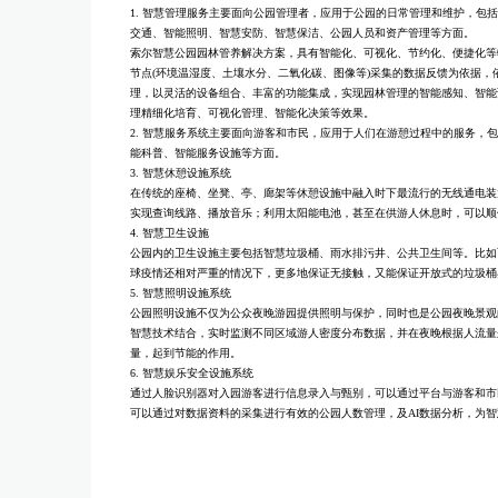
1. 智慧管理服务主要⾯向公园管理者，应⽤于公园的⽇常管理和维护，包
交通、智能照明、智慧安防、智慧保洁、公园⼈员和资产管理等⽅⾯。
索尔智慧公园园林管养解决⽅案，具有智能化、可视化、节约化、便捷化等
节点(环境温湿度、⼟壤⽔分、⼆氧化碳、图像等)采集的数据反馈为依据，
理，以灵活的设备组合、丰富的功能集成，实现园林管理的智能感知、智能
理精细化培育、可视化管理、智能化决策等效果。
2. 智慧服务系统主要⾯向游客和市民，应⽤于⼈们在游憩过程中的服务，
能科普、智能服务设施等⽅⾯。
3. 智慧休憩设施系统
在传统的座椅、坐凳、亭、廊架等休憩设施中融⼊时下最流⾏的⽆线通电装
实现查询线路、播放⾳乐；利⽤太阳能电池，甚⾄在供游⼈休息时，可以顺
4. 智慧卫⽣设施
公园内的卫⽣设施主要包括智慧垃圾桶、⾬⽔排污井、公共卫⽣间等。⽐如
球疫情还相对严重的情况下，更多地保证⽆接触，⼜能保证开放式的垃圾桶
5. 智慧照明设施系统
公园照明设施不仅为公众夜晚游园提供照明与保护，同时也是公园夜晚景观
智慧技术结合，实时监测不同区域游⼈密度分布数据，并在夜晚根据⼈流量
量，起到节能的作⽤。
6. 智慧娱乐安全设施系统
通过⼈脸识别器对⼊园游客进⾏信息录⼊与甄别，可以通过平台与游客和市
可以通过对数据资料的采集进⾏有效的公园⼈数管理，及AI数据分析，为